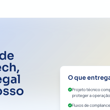
ode
ech,
egal
O que entreg
osso
Projeto técnico com
proteger a operação
Fluxos de compliance