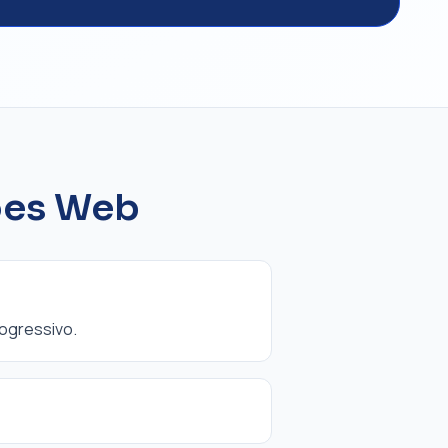
ções Web
ogressivo.