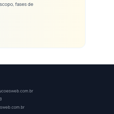
scopo, fases de
ucoesweb.com.br
8
sweb.com.br