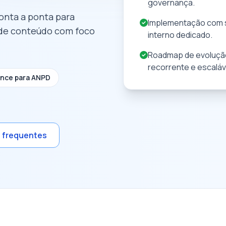
governança.
onta a ponta para
Implementação com s
 de conteúdo com foco
interno dedicado.
Roadmap de evolução
recorrente e escaláv
ance para ANPD
s frequentes