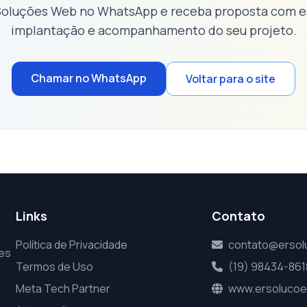
Soluções Web no WhatsApp e receba proposta com e
implantação e acompanhamento do seu projeto.
Chamar no WhatsApp
Voltar para o site
Links
Contato
Política de Privacidade
contato@ersol
ões
Termos de Uso
(19) 98434-861
Meta Tech Partner
www.ersolucoe