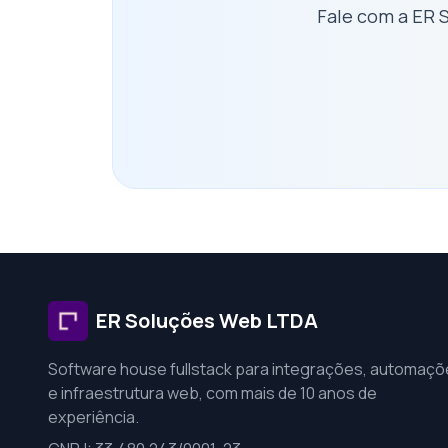
Fale com a ER 
ER Soluções Web LTDA
Software house fullstack para integrações, automaç
e infraestrutura web, com mais de 10 anos de
experiência.