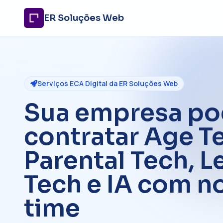
ER Soluções Web
Serviços ECA Digital da ER Soluções Web
Sua empresa p
contratar Age T
Parental Tech, L
Tech e IA com n
time