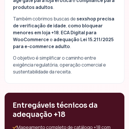
age gate para loja erótica
e
compliance para
produtos adultos
.
Também cobrimos buscas de
sexshop precisa
de verificação de idade
,
como bloquear
menores em loja +18
,
ECA Digital para
WooCommerce
e
adequação Lei 15.211/2025
para e-commerce adulto
.
O objetivo é simplificar o caminho entre
exigência regulatória, operação comercial e
sustentabilidade da receita.
Entregáveis técnicos da
adequação +18
Mapeamento completo de catálogo +18 com